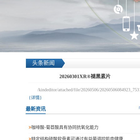
头条新闻
20260301XR®褪黑素片
/kindeditor/attached/file/20260506/20260506084923_7531
{详情}
最新资讯
咖啡酸-菊苣酸具有协同抗氧化能力
特定结构硫酸软骨素可通过有益菌调控肌肉健康