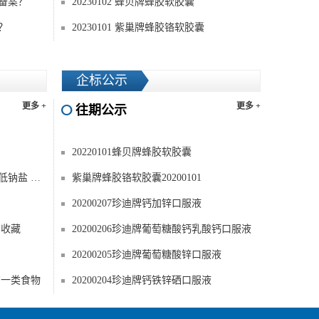
备案？
20230102 蜂贝牌蜂胶软胶囊
？
20230101 紫巢牌蜂胶铬软胶囊
企标公示
更多 +
更多 +
往期公示
20220101蜂贝牌蜂胶软胶囊
读懂预包装食品营养标签，选对低钠盐 ——减钠不减咸的健康秘诀
紫巢牌蜂胶铬软胶囊20200101
20200207珍迪牌钙加锌口服液
紧收藏
20200206珍迪牌葡萄糖酸钙乳酸钙口服液
20200205珍迪牌葡萄糖酸锌口服液
有一类食物
20200204珍迪牌钙铁锌硒口服液