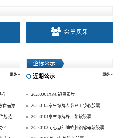
会员风采
企标公示
更多 +
更多 +
近期公示
解析
20260301XR®褪黑素片
解读《关于（±）-1-环己基乙醇等食品添加剂新品种的公告》
20230105意生缘牌人参蜂王浆软胶囊
《特殊食品验证评价技术机构工作规范》解读
20230104意生缘牌蜂王浆软胶囊
办？
20230103同心思纬牌蜂胶铬酵母软胶囊