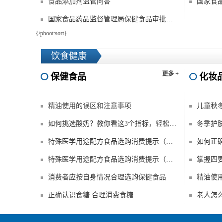
食品添加剂监管问答
国家食品药品监督管理局保健食品审批公告（2010年第11期）
{/pboot:sort}
饮食健康
更多 +
保健食品
化妆
精油使用的误区和注意事项
儿童秋
如何挑选酸奶？教你看这3个指标，轻松买到好酸奶
冬季护
特殊医学用途配方食品选购消费提示（二）
如何正
特殊医学用途配方食品选购消费提示（一）
掌握四
消费者应按自身情况合理选购保健食品
精油使
正确认识食糖 合理消费食糖
老人怎