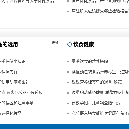
国家食品药品监督管理局关于保健食品批准文号主动注销申请办理程序的通知
国产保健食品生产企业如何申请
原注册人应该提交哪些检验报告
更多 +
品的选用
饮食健康
冬季保健小知识
夏季饮食的营养搭配
肤保湿先行
确使用防晒喷雾？
说说营养标签里的减重“秘籍”
要点 远离化妆品不良反应
过量的盐威胁健康 减盐方案赶
用的误区和注意事项
建议孕妇、儿童喝全脂牛奶
么选择化妆品
充分摄入膳食纤维对健康有益 