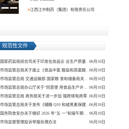
江西江中制药（集团）有限责任公司
规范性文件
国家药监局综合司关于印发化妆品企 业生产质量管理体系提升三年行动计 划（2026—2028 年）的通知
06月10日
市场监管总局关于废止《食品中氯 酸盐和高氯酸盐的测定》等 4 项食品 补充检验方法和食品快速检测方法 的公告
06月10日
市场监管总局 交通运输部 国家粮 食和储备局关于公布实行道路散装运 输许可制度的重点液态食品目录的公告
06月10日
市场监管总局办公厅关于“同意使 用食品生产许可信息”法律适用问 题的复函
06月10日
市场监管总局 商务部关于进一步加 强跨境电商零售进口食品召回监管的 公告
06月10日
市场监管总局关于发布《辅酶 Q10 和褪黑素保健食品原料备案产品增 补剂型和辅料》的公告
06月10日
国务院食安办关于做好 2026 年“五 一”和端午期间食品安全工作的通知 食安办函〔2026〕28 号
06月10日
市场监督管理投诉举报处理办法
06月10日