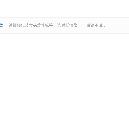
篇
读懂预包装食品营养标签，选对低钠盐 ——减钠不减咸的健康秘诀